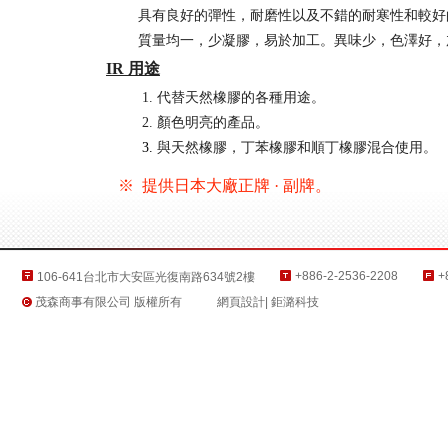
具有良好的彈性，耐磨性以及不錯的耐寒性和較好的
質量均一，少凝膠，易於加工。異味少，色澤好，加
IR 用途
1.
代替天然橡膠的各種用途。
2. 顏色明亮的產品。
3.
與天然橡膠，丁苯橡膠和順丁橡膠混合使用。
※ 提供日本大廠正牌 · 副牌。
公司資訊
+886-2-2536-2208
+
106-641台北市大安區光復南路634號2樓
茂森商事有限公司 版權所有
網頁設計
| 鉅潞科技