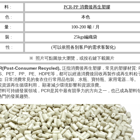
消費後再生塑膠
料 :
PCR-PP
色 :
本色
量 :
100-200 噸 / 月
裝 :
25kgs編織袋
性 :
(可以依照各別客戶的需求客製化)
※
照片
可點圖放大瀏覽，或按右鍵下載圖片
R(Post-Consumer Recycled),
泛指
消費後再生塑膠
常見的塑膠材質: 
，
S、PET、PP、PE、HDPE等
都可以經過消費後
回收再製作成再生料粒
，
如:
日常消費常見的
食衣住行常用品包裝
水瓶
寶特瓶
家用電器...等
。
、
、
、
現資源再生循環利用
顯著減少環境影響和資源浪費。
，
塑料可持續發展領域
PCR是其中最有
競爭力的方向之一
也
已成為塑
，
，
熱門的發展趨勢
。