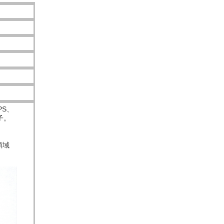
PS、
子。
料領域