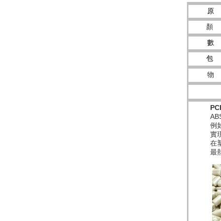
原 
顏 
數 
包 
物 
PC
AB
例
實
在
最